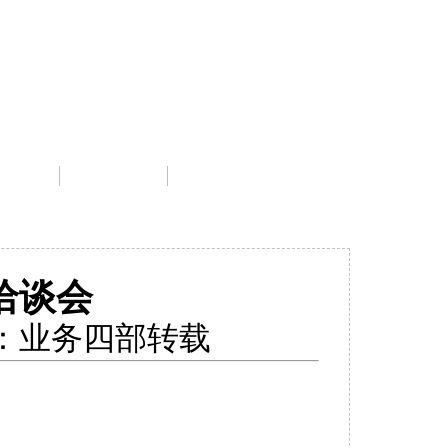
主管部门：
中华人民共和国国家发展和改革委员会
中文
|
English
专栏
外洽会
洽谈会
章来源：业务四部转载