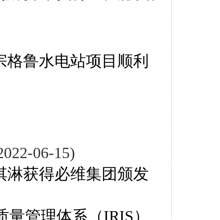
宗格鲁水电站项目顺利
2022-06-15)
淇淋获得必维集团颁发
量管理体系（IRIS）