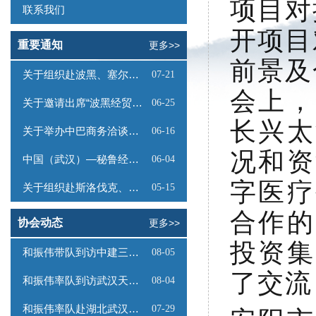
项目对
联系我们
开项目
重要通知
更多>>
前景及
关于组织赴波黑、塞尔维亚商务考察的函
07-21
会上，
关于邀请出席“波黑经贸投资推介会”的函
06-25
长兴太
关于举办中巴商务洽谈会的通知
06-16
况和资
中国（武汉）—秘鲁经贸合作推介会邀请函
06-04
字医疗
关于组织赴斯洛伐克、奥地利商务考察的函
05-15
合作的
协会动态
更多>>
投资集
和振伟带队到访中建三局数字工程有限公司
08-05
了交流
和振伟率队到访武汉天源集团
08-04
和振伟率队赴湖北武汉调研
07-29