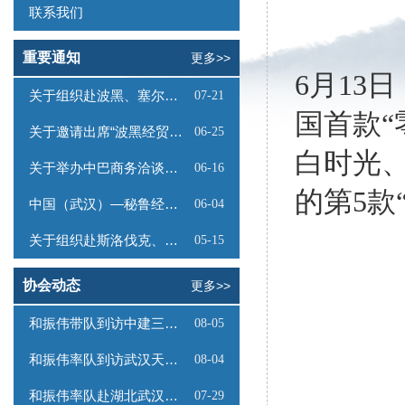
联系我们
重要通知
更多>>
6月1
关于组织赴波黑、塞尔维亚商务考察的函
07-21
国首款“
关于邀请出席“波黑经贸投资推介会”的函
06-25
白时光
关于举办中巴商务洽谈会的通知
06-16
的第5款
中国（武汉）—秘鲁经贸合作推介会邀请函
06-04
关于组织赴斯洛伐克、奥地利商务考察的函
05-15
协会动态
更多>>
和振伟带队到访中建三局数字工程有限公司
08-05
和振伟率队到访武汉天源集团
08-04
和振伟率队赴湖北武汉调研
07-29