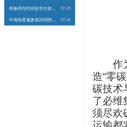
和振伟与约旦驻华大使会谈
07-29
中海协受邀参加2026跨境能源矿产出海专题路演会
07-24
作为行
造“零
碳技术
了必维集
须尽欢
运输都