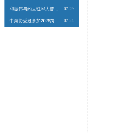
和振伟与约旦驻华大使会谈
07-29
中海协受邀参加2026跨境能源矿产出海专题路演会
07-24