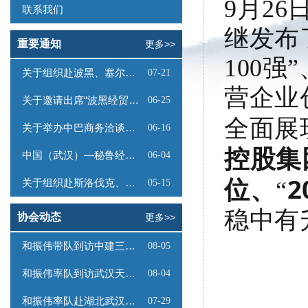
9月2
联系我们
继发布了
重要通知
更多>>
100强
关于组织赴波黑、塞尔维亚商务考察的函
07-21
营企业
关于邀请出席“波黑经贸投资推介会”的函
06-25
全面展
关于举办中巴商务洽谈会的通知
06-16
控股集
中国（武汉）—秘鲁经贸合作推介会邀请函
06-04
位、
关于组织赴斯洛伐克、奥地利商务考察的函
“
05-15
稳中有
协会动态
更多>>
和振伟带队到访中建三局数字工程有限公司
08-05
和振伟率队到访武汉天源集团
08-04
和振伟率队赴湖北武汉调研
07-29