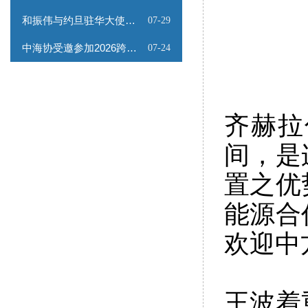
和振伟与约旦驻华大使会谈
07-29
中海协受邀参加2026跨境能源矿产出海专题路演会
07-24
齐赫拉
间，是
置之优
能源合
欢迎中
王波着