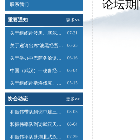
论坛期
联系我们
重要通知
更多>>
关于组织赴波黑、塞尔维亚商务考察的函
07-21
关于邀请出席“波黑经贸投资推介会”的函
06-25
关于举办中巴商务洽谈会的通知
06-16
中国（武汉）—秘鲁经贸合作推介会邀请函
06-04
关于组织赴斯洛伐克、奥地利商务考察的函
05-15
协会动态
更多>>
和振伟带队到访中建三局数字工程有限公司
08-05
和振伟率队到访武汉天源集团
08-04
和振伟率队赴湖北武汉调研
07-29