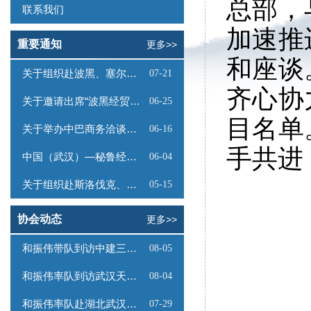
总部，
联系我们
加速推
重要通知
更多>>
和座谈
关于组织赴波黑、塞尔维亚商务考察的函
07-21
齐心协
关于邀请出席“波黑经贸投资推介会”的函
06-25
目名单
关于举办中巴商务洽谈会的通知
06-16
手共进
中国（武汉）—秘鲁经贸合作推介会邀请函
06-04
关于组织赴斯洛伐克、奥地利商务考察的函
05-15
协会动态
更多>>
和振伟带队到访中建三局数字工程有限公司
08-05
和振伟率队到访武汉天源集团
08-04
和振伟率队赴湖北武汉调研
07-29