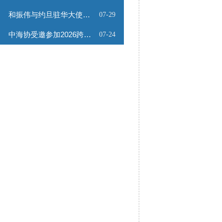
和振伟与约旦驻华大使会谈
07-29
中海协受邀参加2026跨境能源矿产出海专题路演会
07-24