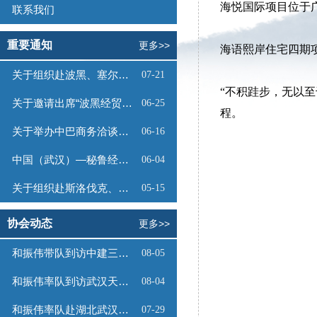
海悦国际项目位于广
联系我们
重要通知
更多>>
海语熙岸住宅四期
关于组织赴波黑、塞尔维亚商务考察的函
07-21
“不积跬步，无以
关于邀请出席“波黑经贸投资推介会”的函
06-25
程。
关于举办中巴商务洽谈会的通知
06-16
中国（武汉）—秘鲁经贸合作推介会邀请函
06-04
关于组织赴斯洛伐克、奥地利商务考察的函
05-15
协会动态
更多>>
和振伟带队到访中建三局数字工程有限公司
08-05
和振伟率队到访武汉天源集团
08-04
和振伟率队赴湖北武汉调研
07-29