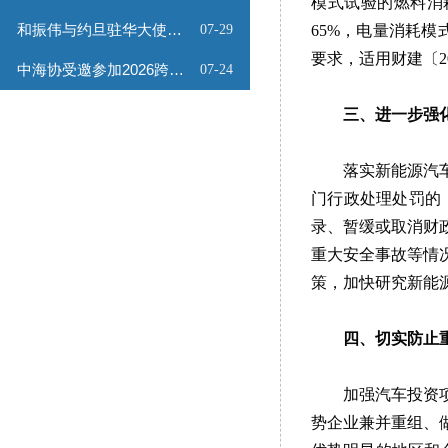
模式试验的燃料消
和振伟与约旦驻华大使会谈
07-29
65%，电量消耗
要求，适用财建〔2
中海协受邀参加2026跨境能源矿产出海专题路演会
07-24
三、进一步强
落实新能源汽
门行政处理处罚的
录、暂缓或取消财
重大安全事故等情
策，加快研究新能
四、切实防止
加强汽车投资
势企业兼并重组、