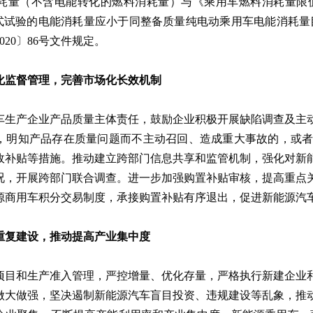
耗量（不含电能转化的燃料消耗量）与《乘用车燃料消耗量限值》
模式试验的电能消耗量应小于同整备质量纯电动乘用车电能消耗量
020〕86号文件规定。
化监督管理，完善市场化长效机制
车生产企业产品质量主体责任，鼓励企业积极开展缺陷调查及主
，明知产品存在质量问题而不主动召回、造成重大事故的，或
政补贴等措施。推动建立跨部门信息共享和监管机制，强化对新
况，开展跨部门联合调查。进一步加强购置补贴审核，提高重点
源商用车积分交易制度，承接购置补贴有序退出，促进新能源汽
重复建设，推动提高产业集中度
项目和生产准入管理，严控增量、优化存量，严格执行新建企业
做大做强，坚决遏制新能源汽车盲目投资、违规建设等乱象，推