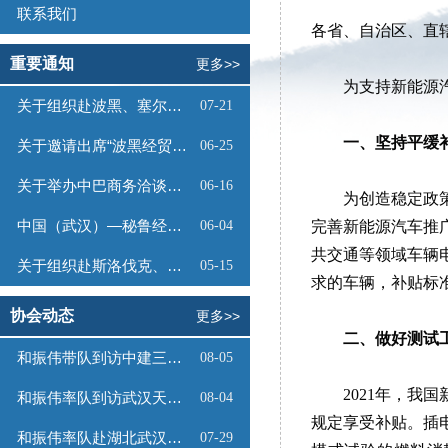
联系我们
各省、自治区、直
重要通知
更多>>
为支持新能源
关于组织赴波黑、塞尔维亚商务考察的函
07-21
一、坚持平缓
关于邀请出席“波黑经贸投资推介会”的函
06-25
关于举办中巴商务洽谈会的通知
06-16
为创造稳定政
中国（武汉）—秘鲁经贸合作推介会邀请函
06-04
完善新能源汽车推广
共交通等领域车辆
关于组织赴斯洛伐克、奥地利商务考察的函
05-15
求的车辆，补贴标准
协会动态
更多>>
二、做好测试
和振伟带队到访中建三局数字工程有限公司
08-05
2021年，
和振伟率队到访武汉天源集团
08-04
规定享受补贴。插
和振伟率队赴湖北武汉调研
07-29