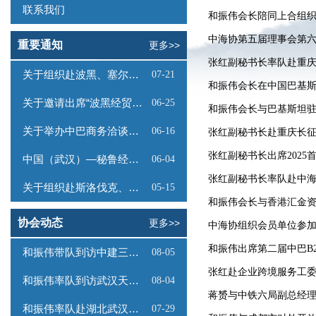
联系我们
和振伟会长陪同上合组
​中海协第五届理事会第
重要通知
更多>>
张红副秘书长率队赴重
关于组织赴波黑、塞尔维亚商务考察的函
07-21
和振伟会长在中国巴基斯
关于邀请出席“波黑经贸投资推介会”的函
06-25
和振伟会长与巴基斯坦
关于举办中巴商务洽谈会的通知
06-16
张红副秘书长赴重庆长
张红副秘书长出席2025
中国（武汉）—秘鲁经贸合作推介会邀请函
06-04
张红副秘书长率队赴中
关于组织赴斯洛伐克、奥地利商务考察的函
05-15
和振伟会长与香港汇金
协会动态
更多>>
中海协组织会员单位参加
和振伟出席第二届中巴B
和振伟带队到访中建三局数字工程有限公司
08-05
张红赴企业跨境服务工
和振伟率队到访武汉天源集团
08-04
蒋赟与中铁六局副总经
和振伟率队赴湖北武汉调研
07-29