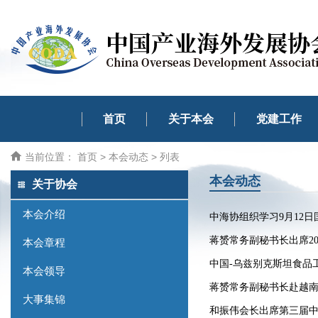
首页
关于本会
党建工作
当前位置：
首页
>
本会动态
> 列表
本会动态
关于协会
本会介绍
中海协组织学习9月12
蒋赟常务副秘书长出席2
本会章程
中国-乌兹别克斯坦食品
本会领导
蒋赟常务副秘书长赴越
大事集锦
和振伟会长出席第三届