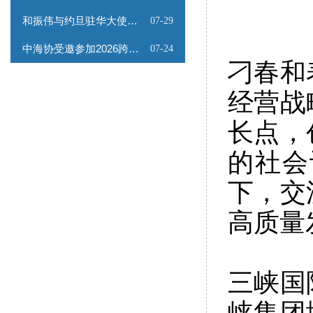
和振伟与约旦驻华大使会谈
07-29
中海协受邀参加2026跨境能源矿产出海专题路演会
07-24
刁春和
经营战
长点，
的社会
下，交
高质量
三峡国
峡集团