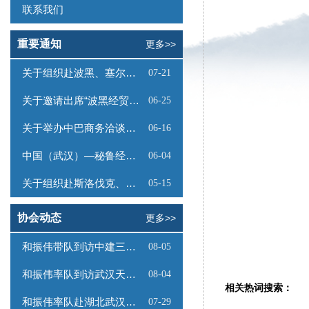
联系我们
重要通知
更多>>
关于组织赴波黑、塞尔维亚商务考察的函
07-21
关于邀请出席“波黑经贸投资推介会”的函
06-25
关于举办中巴商务洽谈会的通知
06-16
中国（武汉）—秘鲁经贸合作推介会邀请函
06-04
关于组织赴斯洛伐克、奥地利商务考察的函
05-15
协会动态
更多>>
和振伟带队到访中建三局数字工程有限公司
08-05
和振伟率队到访武汉天源集团
08-04
相关热词搜索：
和振伟率队赴湖北武汉调研
07-29