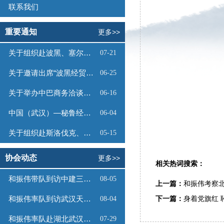
联系我们
重要通知
更多>>
关于组织赴波黑、塞尔维亚商务考察的函
07-21
关于邀请出席“波黑经贸投资推介会”的函
06-25
关于举办中巴商务洽谈会的通知
06-16
中国（武汉）—秘鲁经贸合作推介会邀请函
06-04
关于组织赴斯洛伐克、奥地利商务考察的函
05-15
协会动态
更多>>
相关热词搜索：
和振伟带队到访中建三局数字工程有限公司
08-05
上一篇：
和振伟考察
和振伟率队到访武汉天源集团
下一篇：
身着党旗红 
08-04
和振伟率队赴湖北武汉调研
07-29