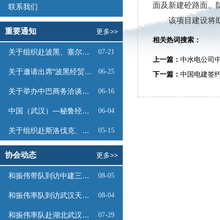
面及新建砼路面、
联系我们
该项目建设将
重要通知
更多>>
相关热词搜索：
关于组织赴波黑、塞尔维亚商务考察的函
07-21
上一篇：
中水电公司中
关于邀请出席“波黑经贸投资推介会”的函
06-25
下一篇：
中国电建签
关于举办中巴商务洽谈会的通知
06-16
中国（武汉）—秘鲁经贸合作推介会邀请函
06-04
关于组织赴斯洛伐克、奥地利商务考察的函
05-15
协会动态
更多>>
和振伟带队到访中建三局数字工程有限公司
08-05
和振伟率队到访武汉天源集团
08-04
和振伟率队赴湖北武汉调研
07-29