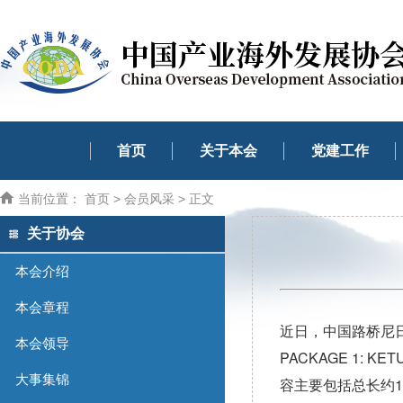
首页
关于本会
党建工作
当前位置：
首页
>
会员风采
> 正文
关于协会
本会介绍
本会章程
近日，中国路桥尼日利
本会领导
PACKAGE 1: K
大事集锦
容主要包括总长约