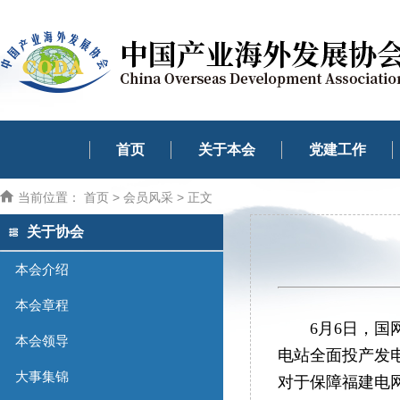
首页
关于本会
党建工作
当前位置：
首页
>
会员风采
> 正文
关于协会
本会介绍
本会章程
6月6日，国
本会领导
电站全面投产发
大事集锦
对于保障福建电