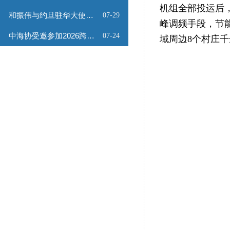
机组全部投运后
和振伟与约旦驻华大使会谈
07-29
峰调频手段，节
中海协受邀参加2026跨境能源矿产出海专题路演会
07-24
域周边8个村庄