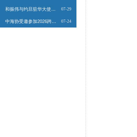
和振伟与约旦驻华大使会谈
07-29
中海协受邀参加2026跨境能源矿产出海专题路演会
07-24