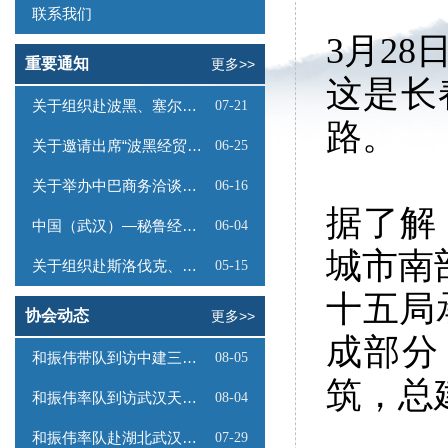
联系我们
3月2
重要通知
更多>>
这是长
关于组织赴波黑、塞尔维亚商务考察的函
07-21
路。
关于邀请出席“波黑经贸投资推介会”的函
06-25
关于举办中巴商务洽谈会的通知
06-16
据了解
中国（武汉）—秘鲁经贸合作推介会邀请函
06-04
城市南
关于组织赴斯洛伐克、奥地利商务考察的函
05-15
十五局
协会动态
更多>>
成部分
和振伟带队到访中建三局数字工程有限公司
08-05
筑，总
和振伟率队到访武汉天源集团
08-04
和振伟率队赴湖北武汉调研
07-29