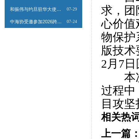
求，团
和振伟与约旦驻华大使会谈
07-29
心价值
中海协受邀参加2026跨境能源矿产出海专题路演会
07-24
物保护
版技术
2月7
本次编
过程中
目攻坚
相关热
上一篇