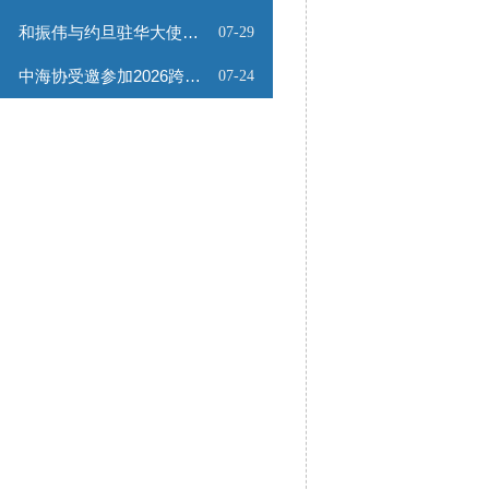
和振伟与约旦驻华大使会谈
07-29
中海协受邀参加2026跨境能源矿产出海专题路演会
07-24