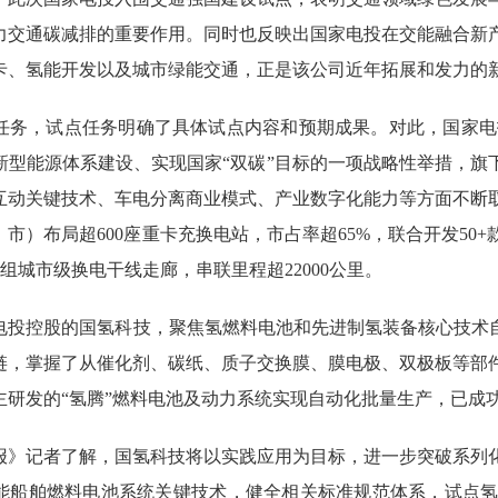
力交通碳减排的重要作用。同时也反映出国家电投在交能融合新
卡、氢能开发以及城市绿能交通，正是该公司近年拓展和发力的
，试点任务明确了具体试点内容和预期成果。对此，国家电投
新型能源体系建设、实现国家“双碳”目标的一项战略性举措，旗
互动关键技术、车电分离商业模式、产业数字化能力等方面不断
、市）布局超600座重卡充换电站，市占率超65%，联合开发5
+组城市级换电干线走廊，串联里程超22000公里。
控股的国氢科技，聚焦氢燃料电池和先进制氢装备核心技术自
链，掌握了从催化剂、碳纸、质子交换膜、膜电极、双极板等部
主研发的“氢腾”燃料电池及动力系统实现自动化批量生产，已成
记者了解，国氢科技将以实践应用为目标，进一步突破系列化
能船舶燃料电池系统关键技术，健全相关标准规范体系，试点