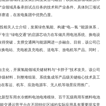
产业领域具备承担试点任务的技术和产业条件。具体到三项试
新赛道，在发电集团中优势凸显。
相关人士介绍，发展绿色氢能、构建“电—氢 ”能源体系，
下专注“绿电交通”的启源芯动力在车储共用电池系统、换电设
取得突破，支撑交通网与能源网进一步融合。目前，该公司已
0+款换电站、充电桩及充电机、送电车、放电机等产品。同时，
主化，开展氢能领域关键材料与“卡脖子”技术攻关。该公司
件级材料，到整堆组装、系统集成等产品级关键核心技术及工
功在客运、机车、应急电源车、无人机等场景应用推广。
新型车用水冷燃料电池电堆模块、百千瓦级商用车燃料电池
氢能交通运营平台在不同特征区域的实际应用具有重要现实意