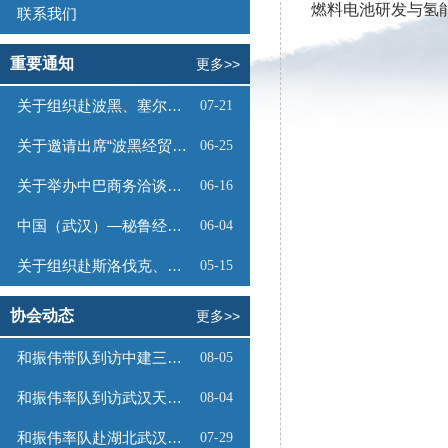
燃料电池研发与氢
联系我们
重要通知
更多>>
关于组织赴波黑、塞尔维亚商务考察的函
07-21
关于邀请出席“波黑经贸投资推介会”的函
06-25
关于举办中巴商务洽谈会的通知
06-16
中国（武汉）—秘鲁经贸合作推介会邀请函
06-04
关于组织赴斯洛伐克、奥地利商务考察的函
05-15
协会动态
更多>>
和振伟带队到访中建三局数字工程有限公司
08-05
和振伟率队到访武汉天源集团
08-04
和振伟率队赴湖北武汉调研
07-29