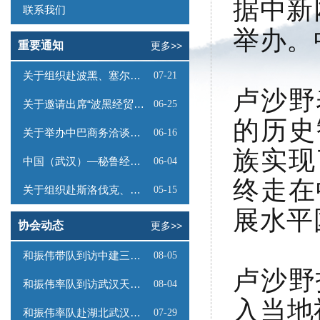
据中新
联系我们
举办。
重要通知
更多>>
关于组织赴波黑、塞尔维亚商务考察的函
07-21
卢沙野
关于邀请出席“波黑经贸投资推介会”的函
06-25
的历史
关于举办中巴商务洽谈会的通知
06-16
族实现
中国（武汉）—秘鲁经贸合作推介会邀请函
06-04
终走在
关于组织赴斯洛伐克、奥地利商务考察的函
05-15
展水平
协会动态
更多>>
和振伟带队到访中建三局数字工程有限公司
08-05
卢沙野
和振伟率队到访武汉天源集团
08-04
入当地
和振伟率队赴湖北武汉调研
07-29