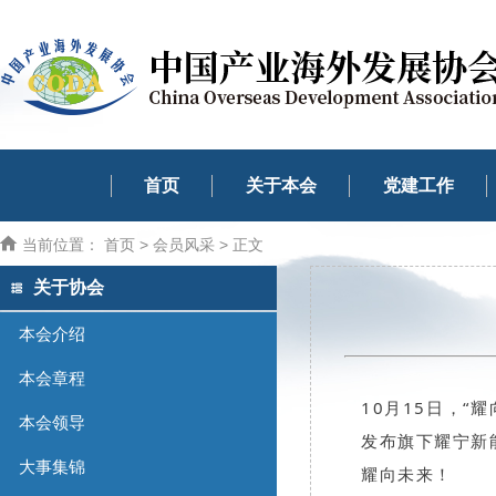
首页
关于本会
党建工作
当前位置：
首页
>
会员风采
> 正文
关于协会
本会介绍
本会章程
10月15日，
本会领导
发布旗下耀宁新
大事集锦
耀向未来
！