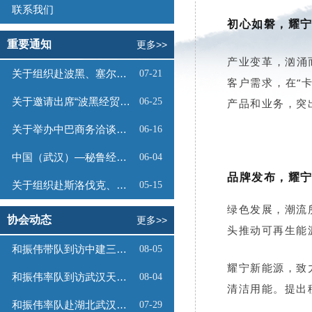
联系我们
初心如磐，耀
重要通知
更多>>
产业变革，汹涌
关于组织赴波黑、塞尔维亚商务考察的函
07-21
客户需求，在“
关于邀请出席“波黑经贸投资推介会”的函
06-25
产品和业务，突
关于举办中巴商务洽谈会的通知
06-16
中国（武汉）—秘鲁经贸合作推介会邀请函
06-04
品牌发布，耀
关于组织赴斯洛伐克、奥地利商务考察的函
05-15
绿色发展，潮流
协会动态
更多>>
头推动可再生能
和振伟带队到访中建三局数字工程有限公司
08-05
耀宁新能源，致
和振伟率队到访武汉天源集团
08-04
清洁用能。提出
和振伟率队赴湖北武汉调研
07-29