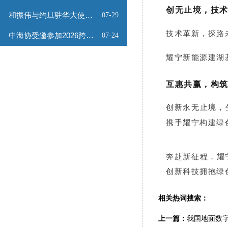
创无止境，技
和振伟与约旦驻华大使会谈
07-29
技术革新，探路未
中海协受邀参加2026跨境能源矿产出海专题路演会
07-24
耀宁新能源
建湖
互惠共赢，构
创新永无止境，
携手耀宁构建绿
奔
赴新征程，耀
创新科技拥抱绿
相关热词搜索：
上一篇：
我国地面数字