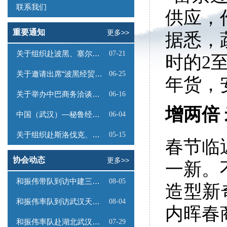
联系我们
供应，
重要通知
更多>>
据悉，
关于组织赴波黑、塞尔维亚商务考察的函
07-21
时的2
关于邀请出席“波黑经贸投资推介会”的函
06-25
年货，
关于举办中巴商务洽谈会的通知
06-16
增两倍
中国（武汉）—秘鲁经贸合作推介会邀请函
06-04
关于组织赴斯洛伐克、奥地利商务考察的函
05-15
春节临
协会动态
更多>>
一新。
和振伟带队到访中建三局数字工程有限公司
08-05
造型新
和振伟率队到访武汉天源集团
08-04
内晖春
和振伟率队赴湖北武汉调研
07-29