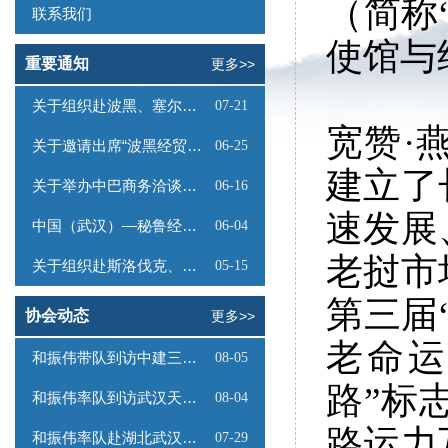
（简称
联系我们
使馆与
重要通知
更多>>
关于组织赴波黑、塞尔维亚商务考察的函
07-21
宽赞·
关于邀请出席“波黑经贸投资推介会”的函
06-25
建立了
关于举办中巴商务洽谈会的通知
06-16
速发展
中国（武汉）—秘鲁经贸合作推介会邀请函
06-04
老挝市
关于组织赴斯洛伐克、奥地利商务考察的函
05-15
第三届
协会动态
更多>>
老命运
和振伟带队到访中建三局数字工程有限公司
08-05
路”标
和振伟率队到访武汉天源集团
08-04
路运力
和振伟率队赴湖北武汉调研
07-29