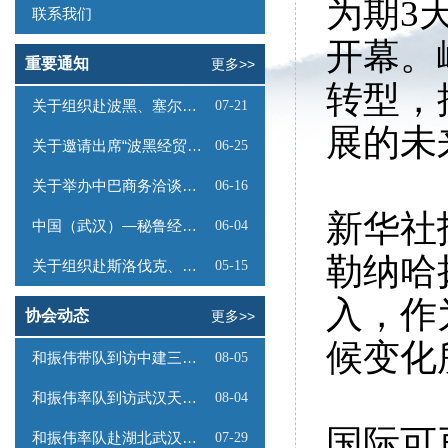
为期3
联系我们
开幕。
重要通知
更多>>
转型，
关于组织赴波黑、塞尔维亚商务考察的函
07-21
展的未
关于邀请出席“波黑经贸投资推介会”的函
06-25
关于举办中巴商务洽谈会的通知
06-16
新华社
中国（武汉）—秘鲁经贸合作推介会邀请函
06-04
勒纳哈
关于组织赴斯洛伐克、奥地利商务考察的函
05-15
入，作
协会动态
更多>>
候变化
和振伟带队到访中建三局数字工程有限公司
08-05
和振伟率队到访武汉天源集团
08-04
国际可
和振伟率队赴湖北武汉调研
07-29