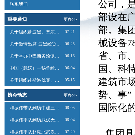
公司，
联系我们
部设在广
重要通知
更多>>
部。集团
关于组织赴波黑、塞尔维亚商务考察的函
07-21
械设备7
关于邀请出席“波黑经贸投资推介会”的函
06-25
省、市
关于举办中巴商务洽谈会的通知
06-16
国、科
中国（武汉）—秘鲁经贸合作推介会邀请函
06-04
建筑市场
关于组织赴斯洛伐克、奥地利商务考察的函
05-15
势、事
协会动态
更多>>
国际化
和振伟带队到访中建三局数字工程有限公司
08-05
和振伟率队到访武汉天源集团
08-04
集团具
和振伟率队赴湖北武汉调研
07-29