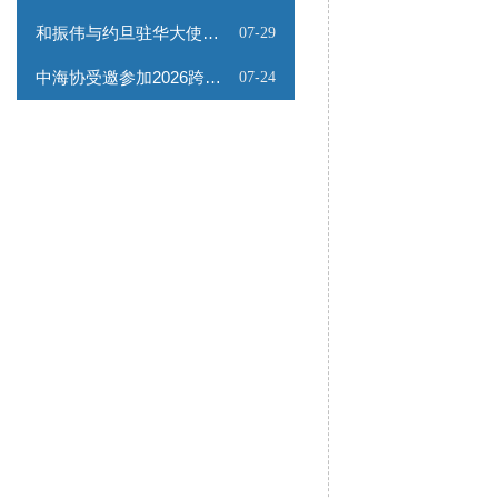
和振伟与约旦驻华大使会谈
07-29
中海协受邀参加2026跨境能源矿产出海专题路演会
07-24