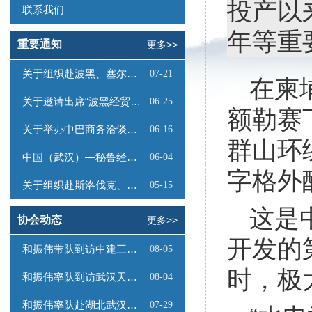
投产以
联系我们
年等重
重要通知
更多>>
关于组织赴波黑、塞尔维亚商务考察的函
07-21
在柬
关于邀请出席“波黑经贸投资推介会”的函
06-25
额勒赛
关于举办中巴商务洽谈会的通知
06-16
群山环
中国（武汉）—秘鲁经贸合作推介会邀请函
06-04
字格外
关于组织赴斯洛伐克、奥地利商务考察的函
05-15
这是
协会动态
更多>>
开发的
和振伟带队到访中建三局数字工程有限公司
08-05
时，极
和振伟率队到访武汉天源集团
08-04
和振伟率队赴湖北武汉调研
07-29