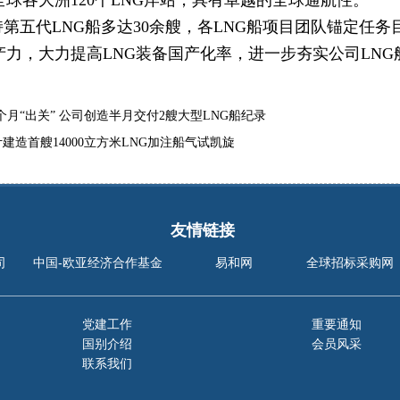
全球各大洲120个LNG岸站，具有卓越的全球通航性。
第五代LNG船多达30余艘，各LNG船项目团队锚定任
产力，大力提高LNG装备国产化率，进一步夯实公司LNG
7个月“出关” 公司创造半月交付2艘大型LNG船纪录
建造首艘14000立方米LNG加注船气试凯旋
友情链接
司
中国-欧亚经济合作基金
易和网
全球招标采购网
党建工作
重要通知
国别介绍
会员风采
联系我们