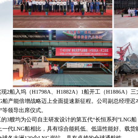
2船入坞（H1798A、H1882A）1船开工（H1886A）
NG船产能倍增战略迈上全面提速新征程。公司副总经理迟
宁等领导出席仪式。
3艘均为公司自主研发设计的第五代“长恒系列”LNG船，总长
上一代LNG船相比，具有综合能耗低、低温性能好、载货