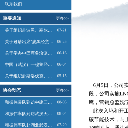
联系我们
重要通知
更多>>
关于组织赴波黑、塞尔维亚商务考察的函
07-21
关于邀请出席“波黑经贸投资推介会”的函
06-25
关于举办中巴商务洽谈会的通知
06-16
中国（武汉）—秘鲁经贸合作推介会邀请函
06-04
关于组织赴斯洛伐克、奥地利商务考察的函
05-15
6月5日，公司实现
协会动态
更多>>
段，公司实施L
鹰，营销总监沈
和振伟带队到访中建三局数字工程有限公司
08-05
此次入坞和开工的
和振伟率队到访武汉天源集团
08-04
碳节能技术，与
和振伟率队赴湖北武汉调研
07-29