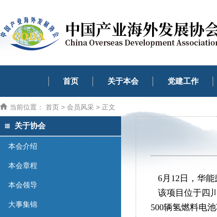
首页
关于本会
党建工作
当前位置：
首页
>
会员风采
> 正文
关于协会
本会介绍
本会章程
6月12日，华
本会领导
该项目位于四川成
大事集锦
500辆氢燃料电