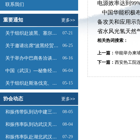
电源效率达到9
联系我们
中国华能积极布
重要通知
更多>>
备攻关和应用示
省水风光氢天然
关于组织赴波黑、塞尔维亚商务考察的函
07-21
相关热词搜索：
关于邀请出席“波黑经贸投资推介会”的函
06-25
上一篇：
华能举办柬
关于举办中巴商务洽谈会的通知
06-16
下一篇：
西安热工院连
中国（武汉）—秘鲁经贸合作推介会邀请函
06-04
关于组织赴斯洛伐克、奥地利商务考察的函
05-15
协会动态
更多>>
和振伟带队到访中建三局数字工程有限公司
08-05
和振伟率队到访武汉天源集团
08-04
和振伟率队赴湖北武汉调研
07-29