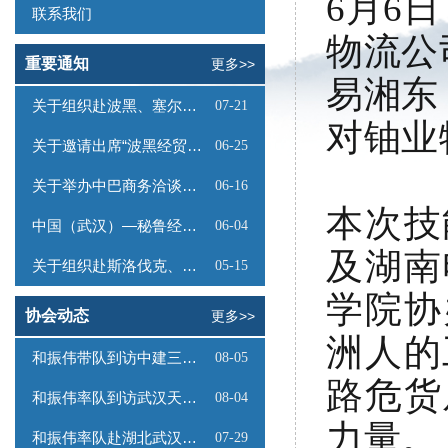
6月6
联系我们
物流公
重要通知
更多>>
易湘东
关于组织赴波黑、塞尔维亚商务考察的函
07-21
对铀业
关于邀请出席“波黑经贸投资推介会”的函
06-25
关于举办中巴商务洽谈会的通知
06-16
本次技
中国（武汉）—秘鲁经贸合作推介会邀请函
06-04
及湖南
关于组织赴斯洛伐克、奥地利商务考察的函
05-15
学院协
协会动态
更多>>
洲人的
和振伟带队到访中建三局数字工程有限公司
08-05
路危货
和振伟率队到访武汉天源集团
08-04
力量。
和振伟率队赴湖北武汉调研
07-29