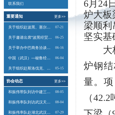
6月2
联系我们
炉大板
重要通知
更多>>
梁顺利
关于组织赴波黑、塞尔维亚商务考察的函
07-21
坚实基
关于邀请出席“波黑经贸投资推介会”的函
06-25
大板梁
关于举办中巴商务洽谈会的通知
06-16
中国（武汉）—秘鲁经贸合作推介会邀请函
06-04
炉钢结
关于组织赴斯洛伐克、奥地利商务考察的函
05-15
量。项
协会动态
更多>>
和振伟带队到访中建三局数字工程有限公司
08-05
（42.
和振伟率队到访武汉天源集团
08-04
下梁（
和振伟率队赴湖北武汉调研
07-29