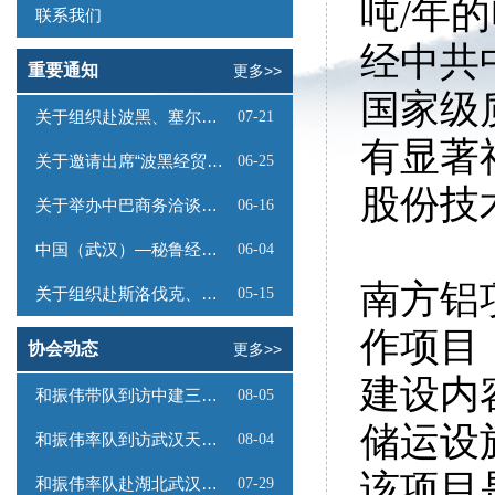
吨/年
联系我们
经中共
重要通知
更多>>
国家级
关于组织赴波黑、塞尔维亚商务考察的函
07-21
有显著
关于邀请出席“波黑经贸投资推介会”的函
06-25
股份技
关于举办中巴商务洽谈会的通知
06-16
中国（武汉）—秘鲁经贸合作推介会邀请函
06-04
南方铝
关于组织赴斯洛伐克、奥地利商务考察的函
05-15
作项目
协会动态
更多>>
建设内
和振伟带队到访中建三局数字工程有限公司
08-05
储运设
和振伟率队到访武汉天源集团
08-04
该项目
和振伟率队赴湖北武汉调研
07-29