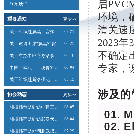
启PV
联系我们
环境，
重要通知
更多>>
清关速
关于组织赴波黑、塞尔维亚商务考察的函
07-21
2023
关于邀请出席“波黑经贸投资推介会”的函
06-25
不确定
关于举办中巴商务洽谈会的通知
06-16
专家
，
中国（武汉）—秘鲁经贸合作推介会邀请函
06-04
关于组织赴斯洛伐克、奥地利商务考察的函
05-15
涉及的
协会动态
更多>>
和振伟带队到访中建三局数字工程有限公司
08-05
01. 
和振伟率队到访武汉天源集团
08-04
02. 
和振伟率队赴湖北武汉调研
07-29