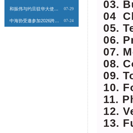
03. 
和振伟与约旦驻华大使会谈
07-29
04 C
中海协受邀参加2026跨境能源矿产出海专题路演会
07-24
05. 
06. 
07. 
08. 
09. 
10. 
11. 
12. 
13. 