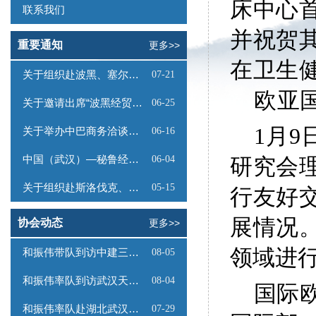
床中心
联系我们
并祝贺
重要通知
更多>>
在卫生
关于组织赴波黑、塞尔维亚商务考察的函
07-21
欧亚
关于邀请出席“波黑经贸投资推介会”的函
06-25
1月9
关于举办中巴商务洽谈会的通知
06-16
中国（武汉）—秘鲁经贸合作推介会邀请函
06-04
研究会
关于组织赴斯洛伐克、奥地利商务考察的函
05-15
行友好
展情况
协会动态
更多>>
领域进
和振伟带队到访中建三局数字工程有限公司
08-05
和振伟率队到访武汉天源集团
08-04
国际
和振伟率队赴湖北武汉调研
07-29