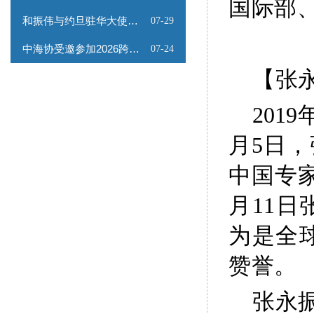
国际部
和振伟与约旦驻华大使会谈
07-29
中海协受邀参加2026跨境能源矿产出海专题路演会
07-24
【张
2019
月5日
中国专
月11
为是全
赞誉。
张永振