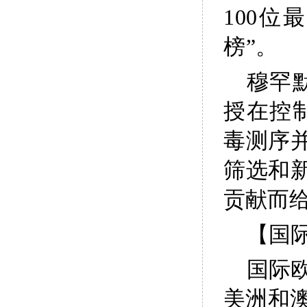
100
榜”。
穆罕
授在控
毒测序
筛选和
贡献而
【国
国际
美洲和澳