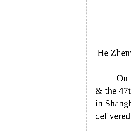
He Zhenw
On 
& the 47
in Shang
delivered