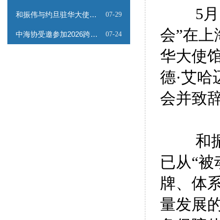
5
和振伟与约旦驻华大使会谈
07-29
会”在
中海协受邀参加2026跨境能源矿产出海专题路演会
07-24
华大使
德·艾
会并致
和
已从“被
牌、体
量发展