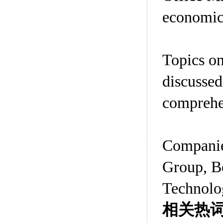
economic 
Topics on
discussed
comprehen
Companie
Group, B
Technolog
相关热