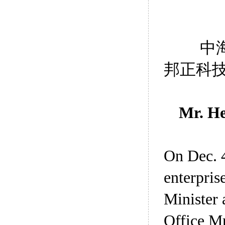
中
邦正科
Mr. H
On Dec. 4
enterpris
Minister 
Office Mr