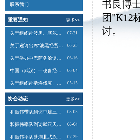
书良博
联系我们
团"K1
重要通知
更多>>
讨。
关于组织赴波黑、塞尔维亚商务考察的函
07-21
关于邀请出席“波黑经贸投资推介会”的函
06-25
关于举办中巴商务洽谈会的通知
06-16
中国（武汉）—秘鲁经贸合作推介会邀请函
06-04
关于组织赴斯洛伐克、奥地利商务考察的函
05-15
协会动态
更多>>
和振伟带队到访中建三局数字工程有限公司
08-05
和振伟率队到访武汉天源集团
08-04
和振伟率队赴湖北武汉调研
07-29