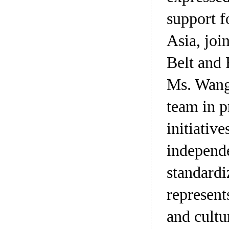
support f
Asia, joi
Belt and 
Ms. Wang 
team in p
initiativ
independe
standardi
represent
and cultur