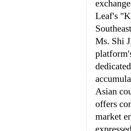
exchanges
Leaf's "K
Southeast
Ms. Shi J
platform'
dedicated
accumulat
Asian cou
offers co
market en
expressed