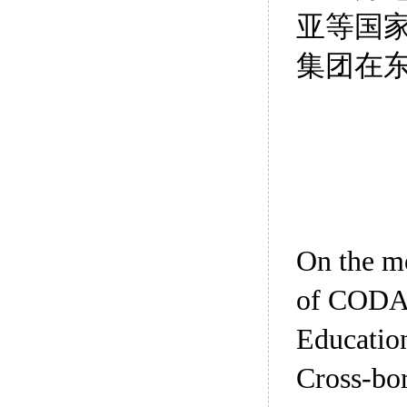
亚等国
集团在
On the m
of CODA 
Education
Cross-bor