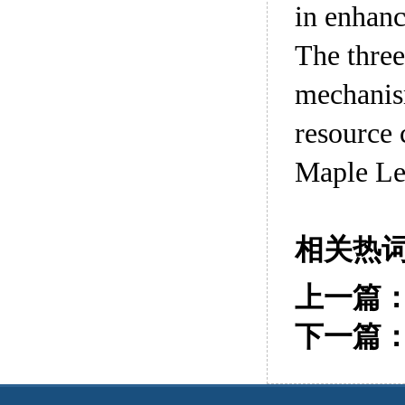
in enhanc
The three
mechanism
resource 
Maple Lea
相关热
上一篇
下一篇