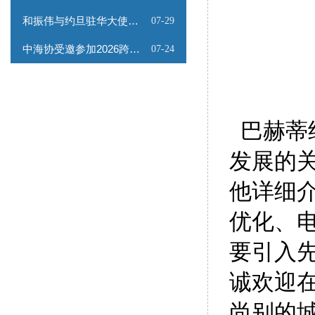
和振伟与约旦驻华大使会谈
07-29
中海协受邀参加2026跨境能源矿产出海专题路演会
07-24
巴赫蒂
发展的
他详细
优化、
要引入
诚欢迎
尚别的