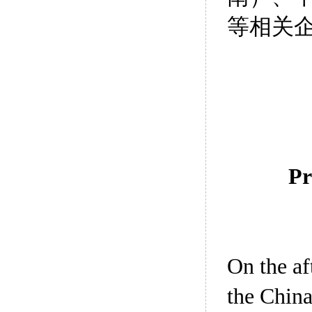
等相关
Pr
On the af
the Chin