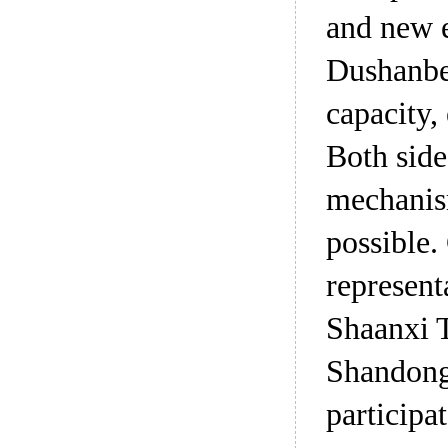
and new e
Dushanbe,
capacity,
Both side
mechanism
possible
represent
Shaanxi 
Shandong
participat