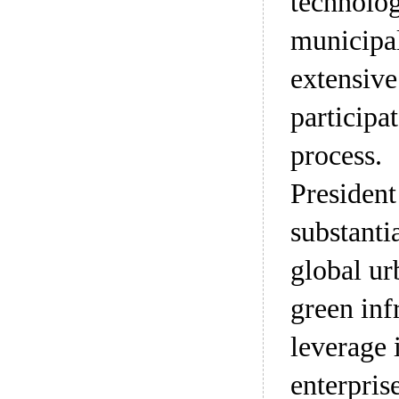
technolog
municipal
extensive
particip
process.
President
substanti
global urb
green inf
leverage 
enterpris