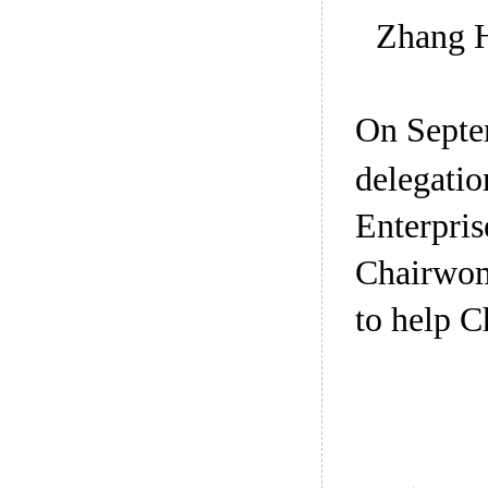
Zhang H
On Septe
delegatio
Enterpris
Chairwoma
to help C