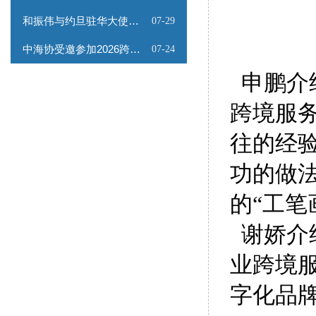
和振伟与约旦驻华大使会谈
07-29
中海协受邀参加2026跨境能源矿产出海专题路演会
07-24
申鹏介
跨境服
往的经
功的做
的“工笔
谢娇介
业跨境
字化品