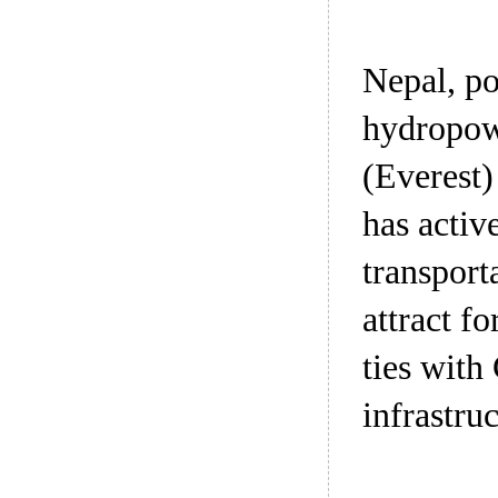
Nepal, po
hydropow
(Everest
has activ
transport
attract f
ties with
infrastru