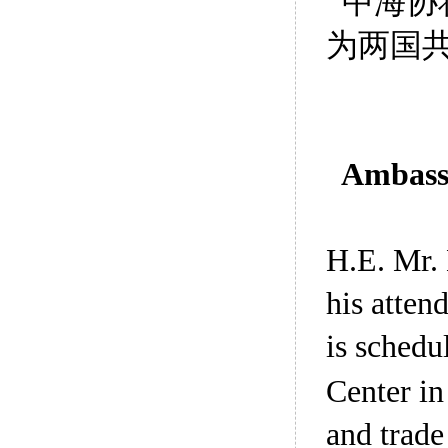
中海协
为两国
Ambassa
H.E. Mr. 
his atten
is schedu
Center in
and trade