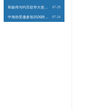
和振伟与约旦驻华大使会谈
07-29
中海协受邀参加2026跨境能源矿产出海专题路演会
07-24