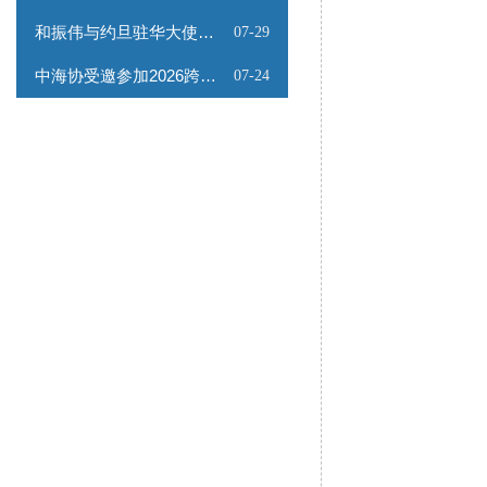
和振伟与约旦驻华大使会谈
07-29
中海协受邀参加2026跨境能源矿产出海专题路演会
07-24