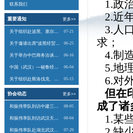
1.政
联系我们
2.
重要通知
更多>>
3.
关于组织赴波黑、塞尔维亚商务考察的函
07-21
求；
关于邀请出席“波黑经贸投资推介会”的函
06-25
4.
关于举办中巴商务洽谈会的通知
06-16
5.
中国（武汉）—秘鲁经贸合作推介会邀请函
06-04
6.
关于组织赴斯洛伐克、奥地利商务考察的函
05-15
但在
协会动态
更多>>
成了诸
和振伟带队到访中建三局数字工程有限公司
08-05
1.
和振伟率队到访武汉天源集团
08-04
2.
和振伟率队赴湖北武汉调研
07-29