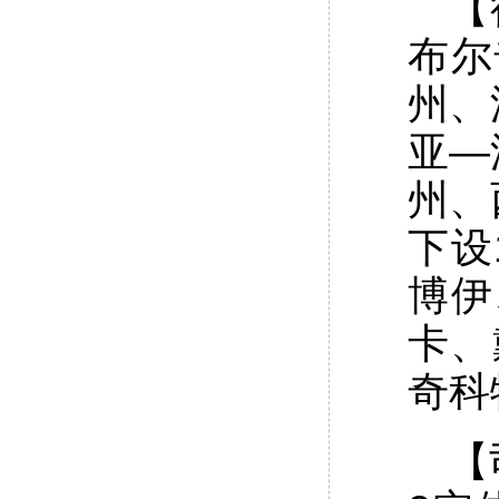
【
布尔
州、
亚—
州、
下设
博伊
卡、
奇科
【